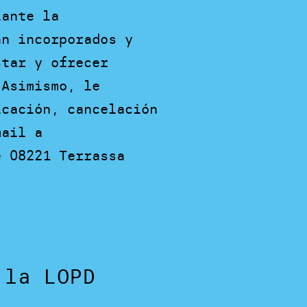
iante la
án incorporados y
star y ofrecer
 Asimismo, le
icación, cancelación
mail a
e 08221 Terrassa
 la LOPD