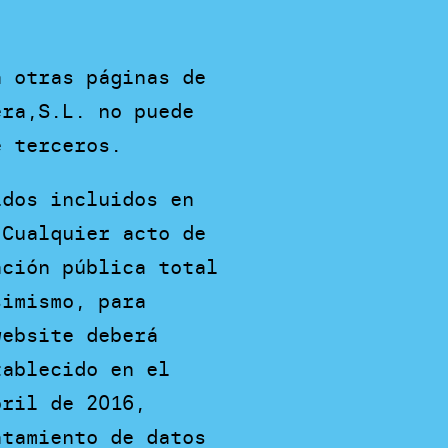
a otras páginas de
era,S.L. no puede
e terceros.
idos incluidos en
 Cualquier acto de
ación pública total
simismo, para
website deberá
tablecido en el
bril de 2016,
atamiento de datos