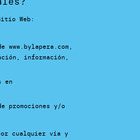
ales?
Sitio Web:
de www.bylapera.com,
ación, información,
s en
de promociones y/o
por cualquier vía y