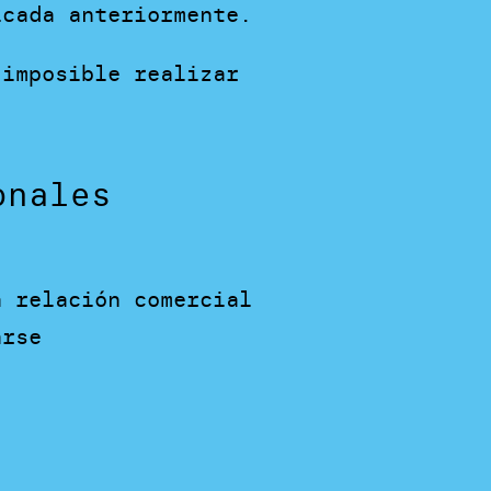
icada anteriormente.
 imposible realizar
onales
a relación comercial
arse