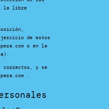
a la libre
posición,
ejercicio de estos
apera.com o en la
na).
y correctos, y se
apera.com .
ersonales